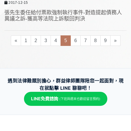
2017-12-15
張先生委任給付票款強制執行事件-對造提起債務人
異議之訴-獲高等法院上訴駁回判決
(current)
«
1
2
3
4
5
6
7
8
9
»
遇到法律難題別擔心，群益律師團隊陪您一起面對，現
在就點擊 LINE 聊聊吧！
LINE免費諮詢
(下班與週末也歡迎留言預約)