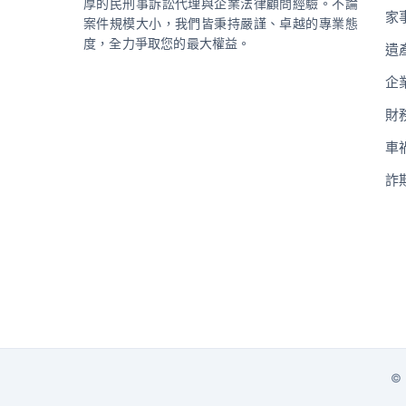
厚的民刑事訴訟代理與企業法律顧問經驗。不論
家
案件規模大小，我們皆秉持嚴謹、卓越的專業態
度，全力爭取您的最大權益。
遺
企
財
車
詐
© 