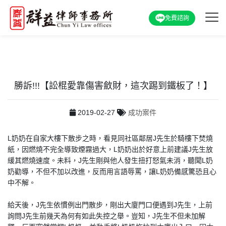
免費諮詢
勝訴!!!【訟棍愛靠傷害斂財，這次踢到鐵板了！】
2019-02-27
成功案件
L奶奶在自家大樓下散步之時，看見同社區鄰居J先生於騎樓下焚燒
紙，因燃燒不完全導致煙霧過大，L奶奶出於好意上前建議J先生放
緩其燃燒速度。未料，J先生剛與他人發生扭打怒氣未消，聽聞L奶
奶勸導，不但不加以改進，反而用言語辱罵，讓L奶奶備感驚恐且心
中不解。
給天後，J先生依慣例出門散步，剛出大廈門口便遇到J先生，上前
詢問J先生前幾天為何有如此失控之舉。豈知，J先生不但未加解