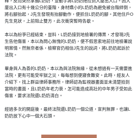
釋，反而突然掌摑L奶奶，並動手將L奶奶拖拉到大廈出入口。因大
廈出入口有十幾公分的臺階，身材嬌小的L奶奶為避免被台階絆倒，
將右腳抬起，J先生發現有抬腳動作，便抓住L奶奶的腳。其他住戶O
先生見狀，上前阻止雙方，此次衝突暫時告歇。
本以為紛爭已經結束，豈料，L奶奶接到地檢署的傳票，才發現J先
生告他傷害，本以為問心無愧的L奶奶，便不假思索地前往地檢署說
明案情。然無奈者係，檢察官仍相信J先生的說詞，將L奶奶起訴於
法院。
畢身與人為善的L奶奶，本以為與法院無緣，從未想過有一天需要進
法院，更有可能受牢獄之災，每每想到便寢食難安。此時，經友人
介紹下，找上群益律師事務所，律師認為監視器畫面並未清楚拍到
當時的畫面，且L奶奶年老力衰，怎可能造成高壯的中年男子受如此
傷害，要求法院還L奶奶清白。
經過多次的開庭後，最終法院還L奶奶一個公道，宣判無罪，也讓L
奶奶放下心中一個大石頭。