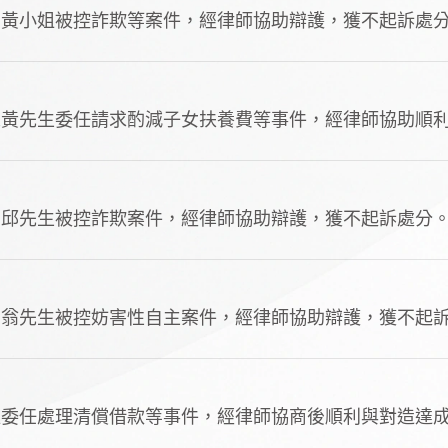
告黃小姐被控詐欺等案件，經律師協助辯護，獲不起訴處
人黃先生委任請求酌減子女扶養費等事件，經律師協助順
告邱先生被控詐欺案件，經律師協助辯護，獲不起訴處分
告翁先生被控妨害性自主案件，經律師協助辯護，獲不起
姐委任處理清償借款等事件，經律師協商後順利與對造達