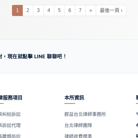
(current)
1
2
3
4
5
6
7
»
最後一頁 ›
現在就點擊 LINE 聊聊吧！
律服務項目
本所資訊
事糾紛訴訟
群益台北律師事務所
事訴訟代理
台北律師團隊
事離婚訴訟
律師收費標準