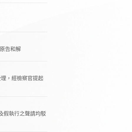
跟原告和解
受理，經檢察官提起
訴及假執行之聲請均駁